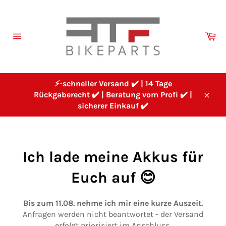
Direkt
zum
Inhalt
Wa
Seitennavigation
⚡-schneller Versand ✔️ | 14 Tage
Rückgaberecht ✔️ | Beratung vom Profi ✔️ |
Schl
sicherer Einkauf ✔️
Ich lade meine Akkus für
Euch auf 😊
Bis zum 11.08. nehme ich mir eine kurze Auszeit.
Anfragen werden nicht beantwortet - der Versand
erfolgt priorisiert im Anschluss.